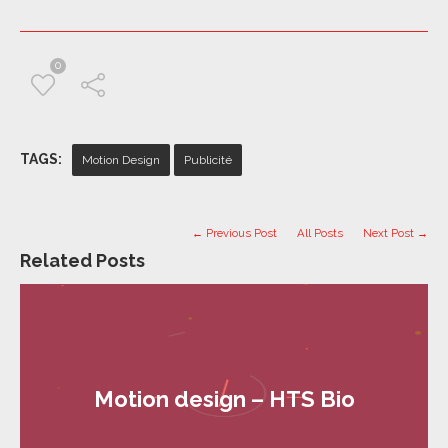
0
TAGS:
Motion Design
Publicité
← Previous Post
All Posts
Next Post →
Related Posts
Motion design – HTS Bio