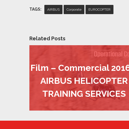
TAGS:
AIRBUS
Corporate
EUROCOPTER
Related Posts
Film – Commercial 2016
AIRBUS HELICOPTER
TRAINING SERVICES