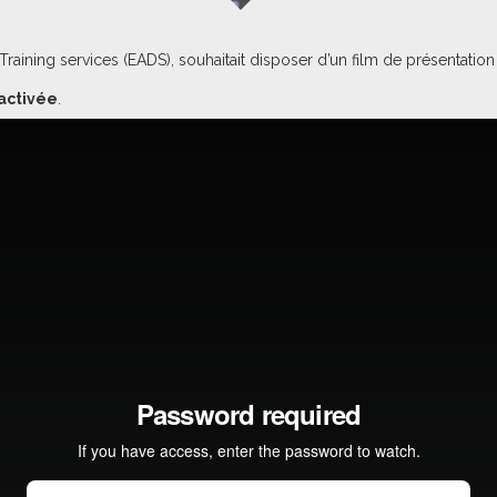
ining services (EADS), souhaitait disposer d’un film de présentation
activée
.