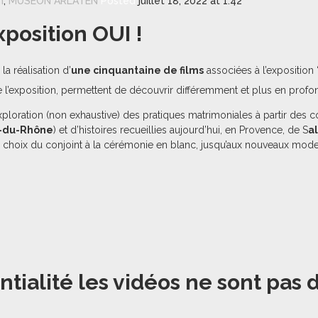
n
,
MUSEON ARLATEN
Posted
juillet 18, 2022 at 1:42
position OUI !
 réalisation d’
une cinquantaine de films
associées à l’exposition 
 de l’exposition, permettent de découvrir différemment et plus en pro
loration (non exhaustive) des pratiques matrimoniales à partir des c
s-du-Rhône
) et d’histoires recueillies aujourd’hui, en Provence, de S
a
u choix du conjoint à la cérémonie en blanc, jusqu’aux nouveaux mod
ntialité les vidéos ne sont pas 