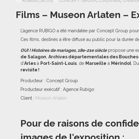
By
RUBIGO_BLOG
in
CONCEPT GROUP
,
Corporate
,
Créatio
Films – Museon Arlaten – Ex
L’agence
RUBIGO
a été mandatée par Concept Group pour la
Ces films, destinés à être diffusé au public pour la durée
OUI ! Histoires de mariages, 18e-21e siècle
propose une exp
de Salagon
,
Archives départementales des Bouche
d’
Arles
à
Port-Saint-Louis
, de
Marseille
à
Mérindol
. D
revisite !
Producteur : Concept Group
Producteur exécutif : Agence Rubigo
Client :
Museon Arlaten
Pour de raisons de confide
images de l'exposition :