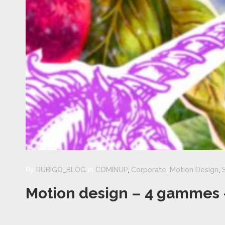
By
RUBIGO_BLOG
in
COMINUP
,
Corporate
,
Motion Design
,
Motion design – 4 gammes