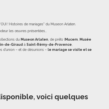
“OUI !
Histoires de mariages” du
Museon
Arlaten
.
fondeur les œuvres présentées…
ollections du
Museon Arlaten
, de prêts (
Mucem
,
Musée
lin-de-Giraud
à
Saint-Rémy-de-Provence
,
es d’union – et de désunions –
le mariage se visite et se
disponible, voici quelques