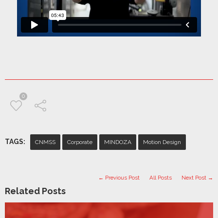
0
TAGS:
CNMSS
Corporate
MINDOZA
Motion Design
← Previous Post
All Posts
Next Post →
Related Posts