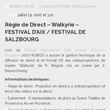
By
RUBIGO_BLOG
in
Création
,
FESTIVAL D'AIX
,
prod exé
Posted
juillet 19, 2007 at 3:21
Régie de Direct – Walkyrie –
FESTIVAL D’AIX / FESTIVAL DE
SALZBOURG
Lors du
Festival International d’Art Lyrique d’Aix-en-
Provence
2007 RUBIGO a assuré la gestion technique de la
diffusion en direct et en format HD des vidéoprojections de
l’opéra “Walkyrie”, de R. Wagner, mis en scène par S.
Braunschweig.
Informations techniques :
– Régie de direct : Projection en direct à 4 vidéoprojecteurs et
envoi des vidéos sur le décor
– Evénement : 6 représentations de 5H00 au Grand Théâtre de
Provence à Aix-en-Provence.