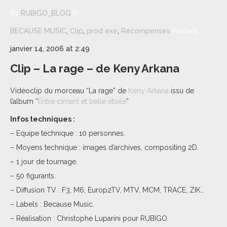
By
RUBIGO_BLOG
in
BECAUSE MUSIC
,
Clip
,
prod exé
,
Récompenses
Posted
janvier 14, 2006 at 2:49
Clip – La rage – de Keny Arkana
Vidéoclip du morceau “La rage” de
Keny Arkana
issu de
l’album “
Entre ciment et belle étoile
”
Infos techniques :
– Equipe technique : 10 personnes.
– Moyens technique : images d’archives, compositing 2D.
– 1 jour de tournage.
– 50 figurants.
– Diffusion TV : F3, M6, Europ2TV, MTV, MCM, TRACE, ZIK…
– Labels : Because Music.
– Réalisation : Christophe Luparini pour RUBIGO.