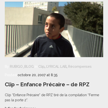
By
RUBIGO_BLOG
in
Clip
,
LYRICAL LAB
,
Récompenses
Posted
octobre 20, 2007 at 8:35
Clip – Enfance Précaire – de RPZ
Clip “Enfance Précaire” de RPZ tiré de la compilation “Ferme
pas la porte 2”.