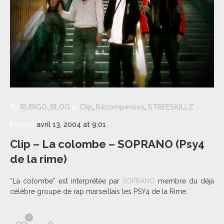
By
RUBIGO_BLOG
in
Clip
,
Récompenses
,
STREESKILLZ
Posted
avril 13, 2004 at 9:01
Clip – La colombe – SOPRANO (Psy4
de la rime)
“La colombe” est interprétée par
SOPRANO
membre du déjà
célèbre groupe de rap marseillais les PSY4 de la Rime.
0