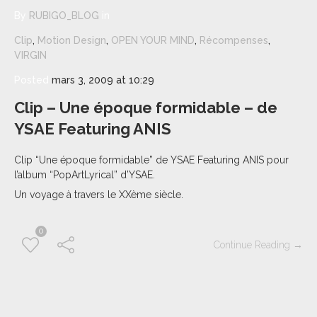
By
RUBIGO_BLOG
in
Clip
,
Motion Design
,
OPEN YOUR MIND
,
Récompenses
,
VIRGIN
Posted
mars 3, 2009 at 10:29
Clip – Une époque formidable – de
YSAE Featuring ANIS
Clip “Une époque formidable” de YSAE Featuring ANIS pour
l’album “PopArtLyrical” d’YSAE.
Un voyage à travers le XXème siècle.
0
Continue Reading →