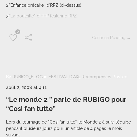
2.”Enfance précaire” d’RPZ (ci-dessus)
3.
“La bouteille” d’HHP featuring RPZ.
0
Continue Reading →
By
RUBIGO_BLOG
in
FESTIVAL D'AIX
,
Récompenses
Posted
août 2, 2008 at 4:11
“Le monde 2 ” parle de RUBIGO pour
“Cosi fan tutte”
Lors du tournage de “Cosi fan tutte”, le Monde 2 à suivi l’équipe
pendant plusieurs jours pour un article de 4 pages le mois
suivant.