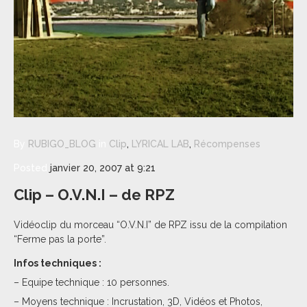
By
RUBIGO_BLOG
in
Clip
,
LYRICAL LAB
,
Récompenses
Posted
janvier 20, 2007 at 9:21
Clip – O.V.N.I – de RPZ
Vidéoclip du morceau “O.V.N.I” de RPZ issu de la compilation
“Ferme pas la porte”.
Infos techniques :
– Equipe technique : 10 personnes.
– Moyens technique : Incrustation, 3D, Vidéos et Photos,