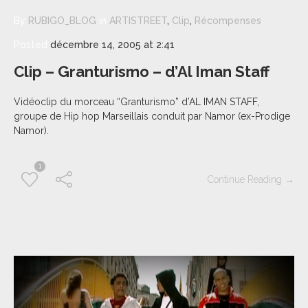
By
RUBIGO_BLOG
in
ARTISTREET
,
Clip
,
Récompenses
Posted
décembre 14, 2005 at 2:41
Clip – Granturismo – d’Al Iman Staff
Vidéoclip du morceau “Granturismo” d’AL IMAN STAFF,
groupe de Hip hop Marseillais conduit par Namor (ex-Prodige
Namor).
1
Continue Reading →