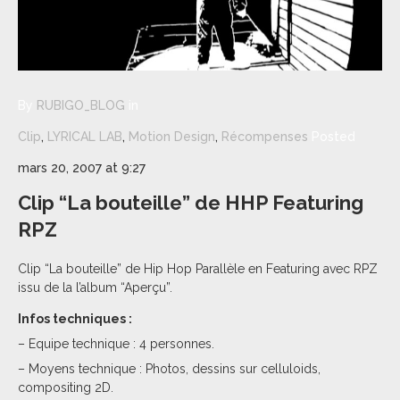
By
RUBIGO_BLOG
in
Clip
,
LYRICAL LAB
,
Motion Design
,
Récompenses
Posted
mars 20, 2007 at 9:27
Clip “La bouteille” de HHP Featuring
RPZ
Clip “La bouteille” de Hip Hop Parallèle en Featuring avec RPZ
issu de la l’album “Aperçu”.
Infos techniques :
– Equipe technique : 4 personnes.
– Moyens technique : Photos, dessins sur celluloids,
compositing 2D.