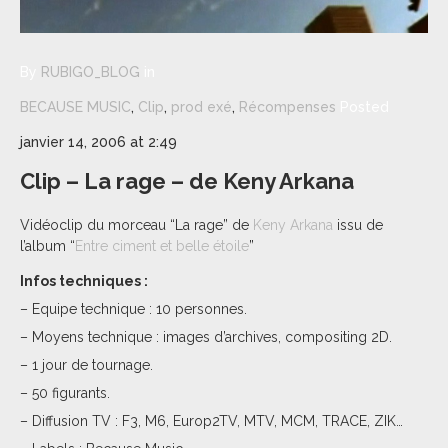
By
RUBIGO_BLOG
in
BECAUSE MUSIC
,
Clip
,
prod exé
,
Récompenses
Posted
janvier 14, 2006 at 2:49
Clip – La rage – de Keny Arkana
Vidéoclip du morceau “La rage” de
Keny Arkana
issu de
l’album “
Entre ciment et belle étoile
”
Infos techniques :
– Equipe technique : 10 personnes.
– Moyens technique : images d’archives, compositing 2D.
– 1 jour de tournage.
– 50 figurants.
– Diffusion TV : F3, M6, Europ2TV, MTV, MCM, TRACE, ZIK…