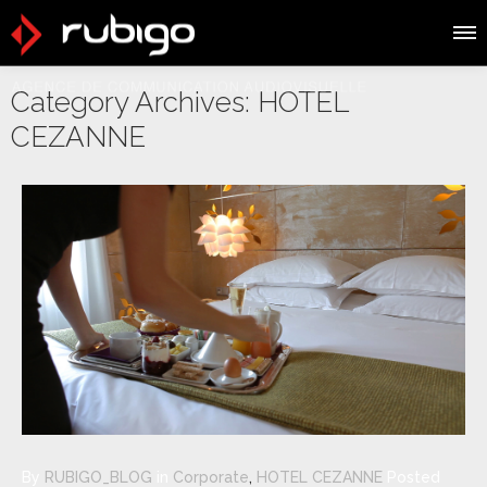
Category Archives:
HOTEL
CEZANNE
By
RUBIGO_BLOG
in
Corporate
,
HOTEL CEZANNE
Posted