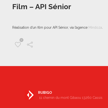
Film – API Sénior
Réalisation d’un film pour API Sénior, via l’agence
Mindoza
.
0
RUBIGO
11 chemin du mont Gibaou 13260 Cassis