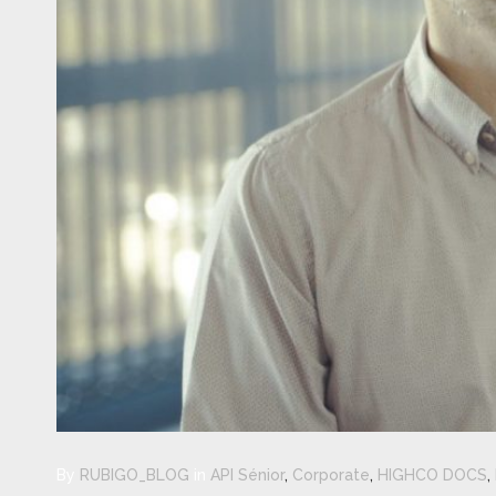
By
RUBIGO_BLOG
in
API Sénior
,
Corporate
,
HIGHCO DOCS
,