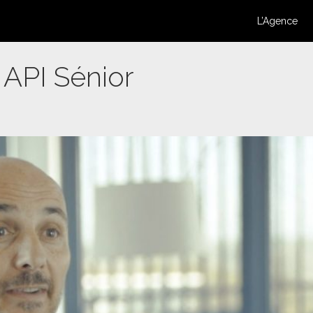
L’Agence
:
API Sénior