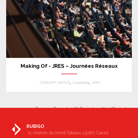
Making Of - JRES – Journées Réseaux
ANEMPTYTEXTLLINE
,
,
CONCEPT GROUP
Corporate
JRES
← Previous Project
All Projects
Next Project →
RUBIGO
11 chemin du mont Gibaou 13260 Cassis